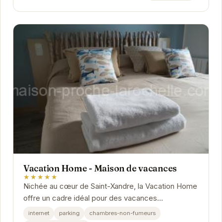
Vacation Home - Maison de vacances
★★★★★
Nichée au cœur de Saint-Xandre, la Vacation Home
offre un cadre idéal pour des vacances
reposantes. Avec ses équipements modernes et
internet
parking
chambres-non-fumeurs
son...