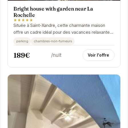
Bright house with garden near La
Rochelle
★★★★★
Située à Saint-Xandre, cette charmante maison
offre un cadre idéal pour des vacances relaxantes.
Avec son jardin privé et sa proximité avec La...
parking
chambres-non-fumeurs
189€
/nuit
Voir l'offre