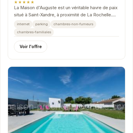
★★★★★
La Maison d'Auguste est un véritable havre de paix
situé à Saint-Xandre, à proximité de La Rochelle.
Elle offre un cadre idéal pour des...
internet
parking
chambres-non-fumeurs
chambres-familiales
Voir l'offre