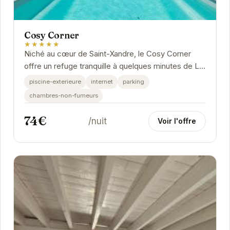
Cosy Corner
★★★★★
Niché au cœur de Saint-Xandre, le Cosy Corner
offre un refuge tranquille à quelques minutes de La
Rochelle. Son ambiance chaleureuse et ses...
piscine-exterieure
internet
parking
chambres-non-fumeurs
74€
/nuit
Voir l'offre