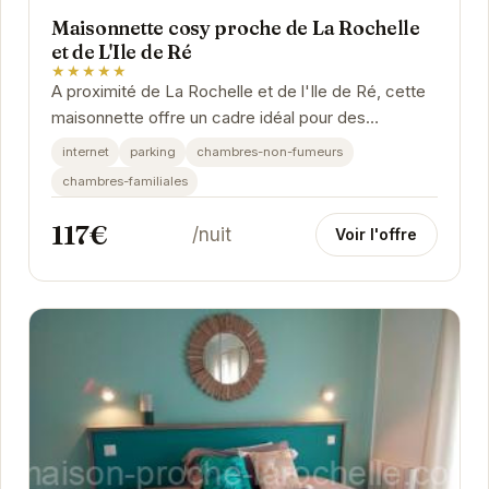
Maisonnette cosy proche de La Rochelle
et de L'Ile de Ré
★★★★★
A proximité de La Rochelle et de l'Ile de Ré, cette
maisonnette offre un cadre idéal pour des
vacances relaxantes. Son emplacement privilégié...
internet
parking
chambres-non-fumeurs
chambres-familiales
117€
/nuit
Voir l'offre