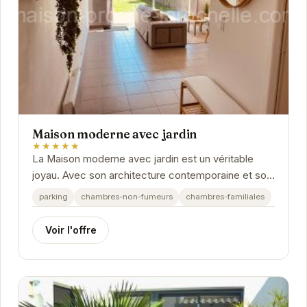
Maison moderne avec jardin
★★★★★
La Maison moderne avec jardin est un véritable
joyau. Avec son architecture contemporaine et son
jardin paysager, elle offre un cadre idéal pour se...
parking
chambres-non-fumeurs
chambres-familiales
Voir l'offre