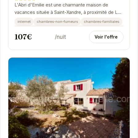
L'Abri d'Emilie est une charmante maison de
vacances située à Saint-Xandre, à proximité de La
Rochelle. Offrant un cadre paisible et confortable,...
internet
chambres-non-fumeurs
chambres-familiales
107€
/nuit
Voir l'offre